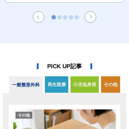
PICK UP記事
再生医療
小児低身長
その他
一般整形外科
その他