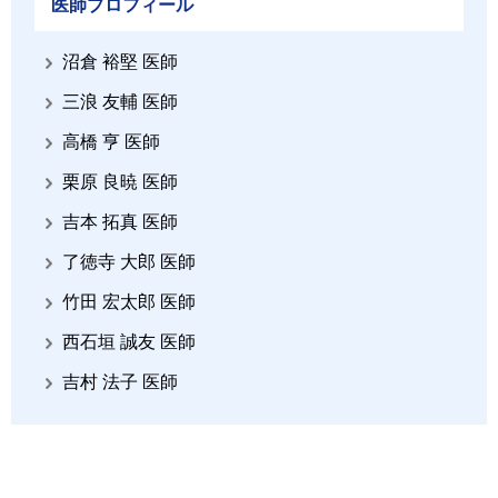
医師プロフィール
沼倉 裕堅 医師
三浪 友輔 医師
高橋 亨 医師
栗原 良暁 医師
吉本 拓真 医師
了徳寺 大郎 医師
竹田 宏太郎 医師
西石垣 誠友 医師
吉村 法子 医師