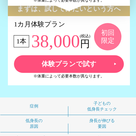
※体重によって必要本数が異なります。
まずは、試してみたいという方へ
1カ月体験プラン
初回
38,000
(税込)
限定
1本
円
体験プランで試す
※体重によって必要本数が異なります。
子どもの
症例
低身長チェック
低身長の
身長が伸びる
原因
要因