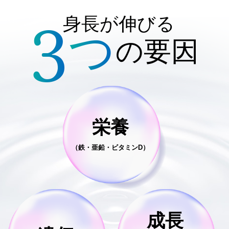
3
身長が伸びる
つ
の要因
栄養
（鉄・亜鉛・ビタミンD）
成長