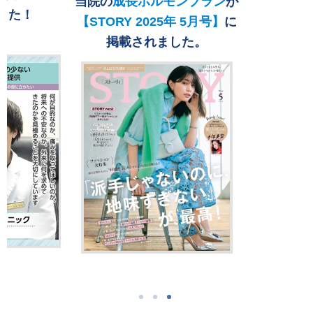
当院の
成長ホルモンプラン
が
した！
【STORY 2025年 5月号】
に
掲載されました。