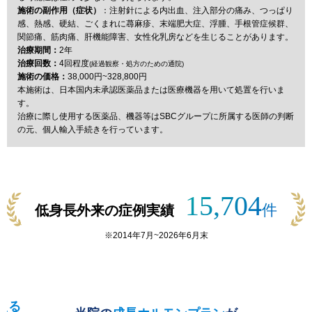
施術の副作用（症状）
：注射針による内出血、注入部分の痛み、つっぱり
感、熱感、硬結、ごくまれに蕁麻疹、末端肥大症、浮腫、手根管症候群、
関節痛、筋肉痛、肝機能障害、女性化乳房などを生じることがあります。
治療期間：
2年
治療回数：
4回程度
(経過観察・処方のための通院)
施術の価格：
38,000円~328,800円
本施術は、日本国内未承認医薬品または医療機器を用いて処置を行いま
す。
治療に際し使用する医薬品、機器等はSBCグループに所属する医師の判断
の元、個人輸入手続きを行っています。
15,704
件
低身長外来の症例実績
※
2014年7月
~
2026年6月
末
える