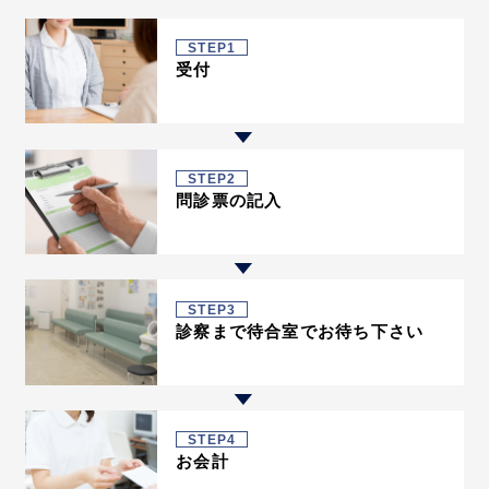
STEP1
受付
STEP2
問診票の記入
STEP3
診察まで待合室でお待ち下さい
STEP4
お会計