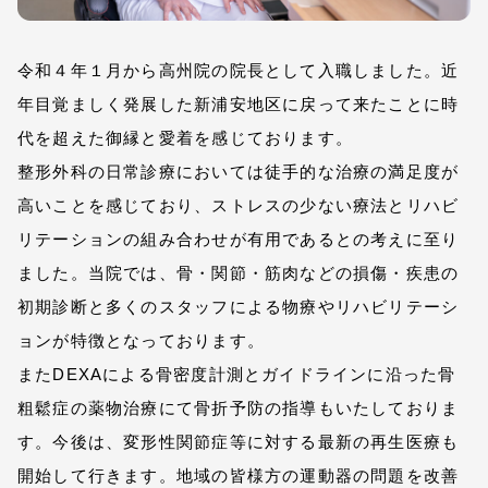
令和４年１月から高州院の院長として入職しました。近
年目覚ましく発展した新浦安地区に戻って来たことに時
代を超えた御縁と愛着を感じております。
整形外科の日常診療においては徒手的な治療の満足度が
高いことを感じており、ストレスの少ない療法とリハビ
リテーションの組み合わせが有用であるとの考えに至り
ました。当院では、骨・関節・筋肉などの損傷・疾患の
初期診断と多くのスタッフによる物療やリハビリテーシ
ョンが特徴となっております。
またDEXAによる骨密度計測とガイドラインに沿った骨
粗鬆症の薬物治療にて骨折予防の指導もいたしておりま
す。今後は、変形性関節症等に対する最新の再生医療も
開始して行きます。地域の皆様方の運動器の問題を改善