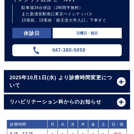
駐車場34台併設（2時間半無料）
また新浦安駅南口東京ベイシティバス
10系統、19系統「順天堂大学入口」下車すぐ
休診日
日曜日・祝日
047-380-5050
2025年10月1日(水) より診療時間変更につ
いて
リハビリテーション科からのお知らせ
診療時間
月
火
水
木
金
土
日・祝
9:15～12:15
●
●
●
●
●
●
休診