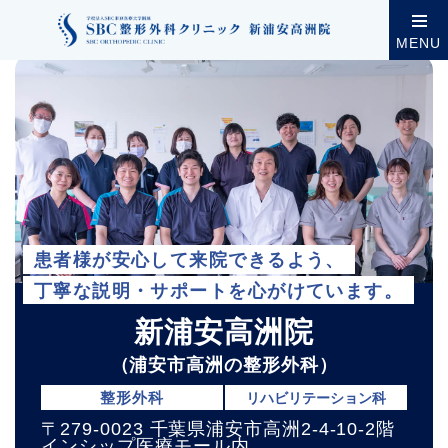
クリニック案内
新浦安高洲院（浦安市高洲の整形外科
MENU
患者様が安心して来院できるよう、
丁寧な説明・サポートを心がけています。
新浦安高洲院
（浦安市高洲の整形外科）
整形外科
リハビリテーション科
〒279-0023 千葉県浦安市高洲2-4-10-2階
インシップ医療モール内