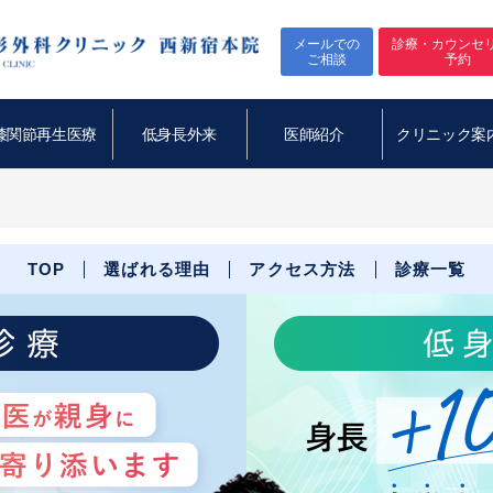
メールでの
診療・カウンセ
ご相談
予約
膝関節再生医療
低身長外来
医師紹介
クリニック案
TOP
選ばれる理由
アクセス方法
診療一覧