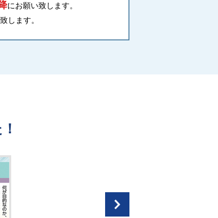
降
にお願い致します。
致します。
！
【STOR