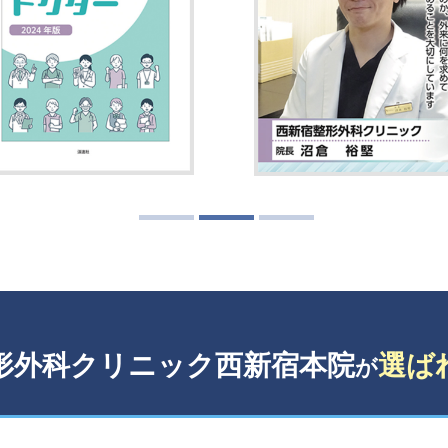
整形外科クリニック西新宿本院
選ば
が