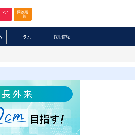
リング
問診票
一覧
内
コラム
採用情報