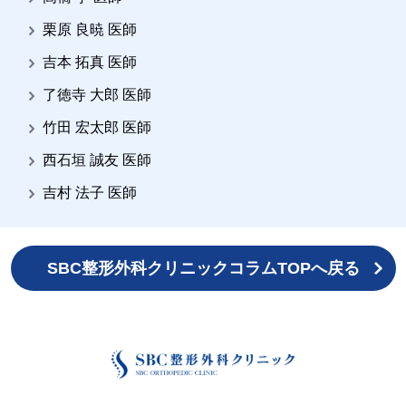
栗原 良暁 医師
吉本 拓真 医師
了徳寺 大郎 医師
竹田 宏太郎 医師
西石垣 誠友 医師
吉村 法子 医師
SBC整形外科クリニックコラムTOPへ戻る