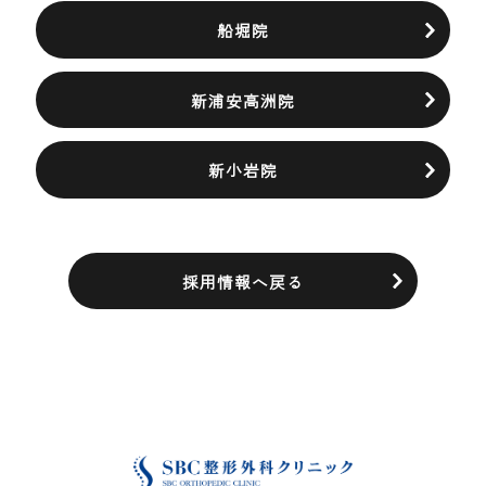
船堀院
新浦安高洲院
新小岩院
採用情報へ戻る