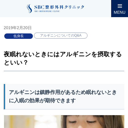
整形外科コラム
小児低身長
アルギニンについてのQ&A
夜
MENU
2019年2月20日
アルギニンについてのQ&A
低身長
夜眠れないときにはアルギニンを摂取する
といい？
アルギニンは鎮静作用があるため眠れないとき
に入眠の効果が期待できます