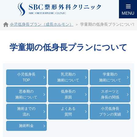
MENU
小児低身長プラン（成長ホルモン）
学童期の低身長プランについて
学童期の低身長プランについて
小児低身長
乳児期の
学童期の
TOP
施術について
施術について
思春期の
低身長の
スポーツと
施術について
原因
身長の関係
施術までの
よくある
小児低身長
流れ
質問
プランの実績
施術料金