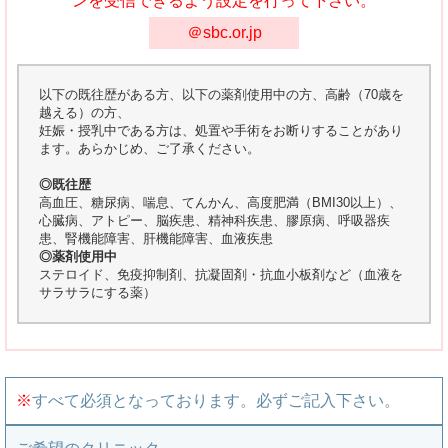
ンを受信できるよう設定を行って下さい。
＠sbc.or.jp
以下の既往歴がある方、以下の薬剤使用中の方、高齢（70歳を
越える）の方、
妊娠・授乳中である方は、処置や手術をお断りすることがあり
ます。あらかじめ、ご了承ください。
◎既往歴
高血圧、糖尿病、喘息、てんかん、高度肥満（BMI30以上）、
心臓病、アトピー、脳疾患、精神科疾患、膠原病、呼吸器疾
患、腎機能障害、肝機能障害、血液疾患
◎薬剤使用中
ステロイド、免疫抑制剤、抗凝固剤・抗血小板剤など（血液を
サラサラにする薬）
※
すべて必須となっております。必ずご記入下さい。