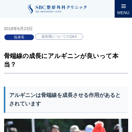
整形外科コラム
小児低身長
成長期についてのQ&A
骨端線
MENU
2018年6月23日
成長期についてのQ&A
低身長
骨端線の成長にアルギニンが良いって本
当？
アルギニンは骨端線を成長させる作用があると
されています