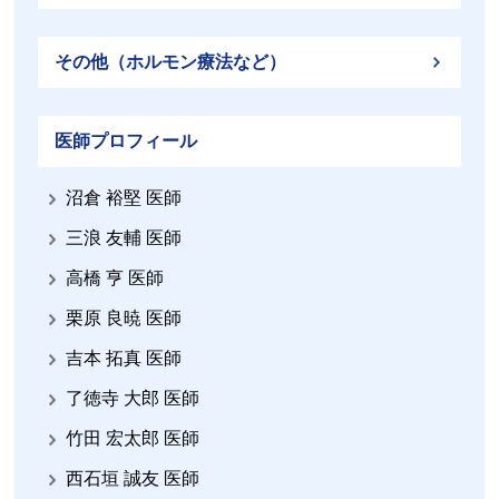
その他（ホルモン療法など）
医師プロフィール
沼倉 裕堅 医師
三浪 友輔 医師
高橋 亨 医師
栗原 良暁 医師
吉本 拓真 医師
了徳寺 大郎 医師
竹田 宏太郎 医師
西石垣 誠友 医師