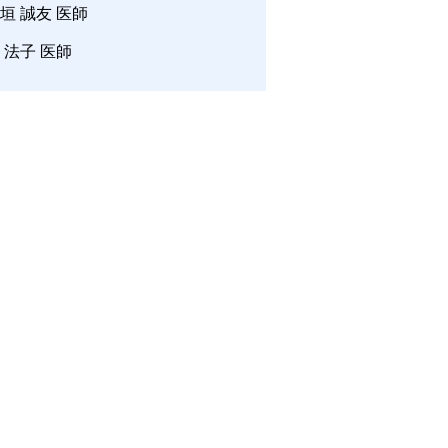
垣 誠友 医師
 法子 医師