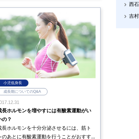
西石
吉村
小児低身長
成長期についてのQ&A
017.12.31
成長ホルモンを増やすには有酸素運動がい
いの？
成長ホルモンを十分分泌させるには、筋ト
レのあとに有酸素運動を行うことがおすす...