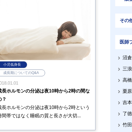
その
医師
沼倉
小児低身長
三浪
成長期についてのQ&A
高橋
018.01.01
成長ホルモンの分泌は夜10時から2時の間な
栗原
の？
吉本
成長ホルモンの分泌は夜10時から2時という
了徳
時間帯ではなく睡眠の質と長さが大切...
竹田