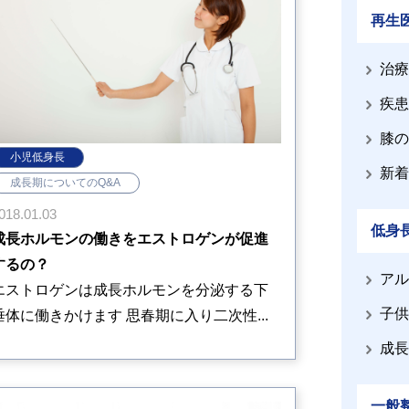
再生
治療
疾患
膝の
小児低身長
新着
成長期についてのQ&A
018.01.03
低身
成長ホルモンの働きをエストロゲンが促進
するの？
アル
エストロゲンは成長ホルモンを分泌する下
子供
垂体に働きかけます 思春期に入り二次性...
成長
一般