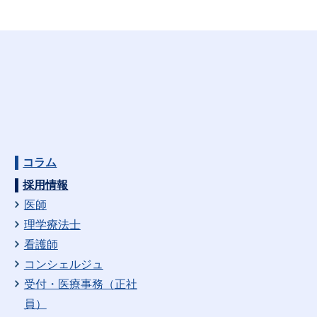
コラム
採用情報
医師
理学療法士
看護師
コンシェルジュ
受付・医療事務（正社
員）