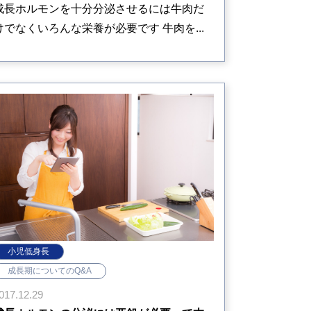
成長ホルモンを十分分泌させるには牛肉だ
けでなくいろんな栄養が必要です 牛肉を...
小児低身長
成長期についてのQ&A
017.12.29