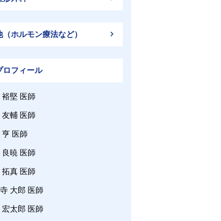
他（ホルモン療法など）
プロフィール
 裕堅 医師
 友輔 医師
 亨 医師
 良暁 医師
 拓真 医師
寺 大郎 医師
 宏太郎 医師