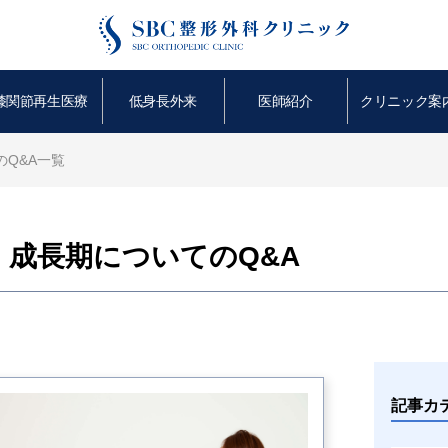
膝関節再生医療
低身長外来
医師紹介
クリニック案
Q&A一覧
成長期についてのQ&A
記事カ