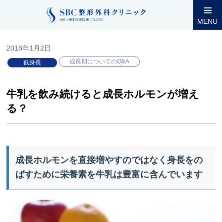
整形外科コラム
小児低身長
成長期についてのQ&A
牛乳を
MENU
2018年1月2日
成長期についてのQ&A
低身長
牛乳を飲み続けると成長ホルモンが増え
る？
成長ホルモンを直接増やすのではなく身長をの
ばすために栄養素を牛乳は豊富に含んでいます