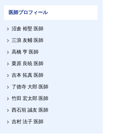
医師プロフィール
沼倉 裕堅 医師
三浪 友輔 医師
高橋 亨 医師
栗原 良暁 医師
吉本 拓真 医師
了徳寺 大郎 医師
竹田 宏太郎 医師
西石垣 誠友 医師
吉村 法子 医師