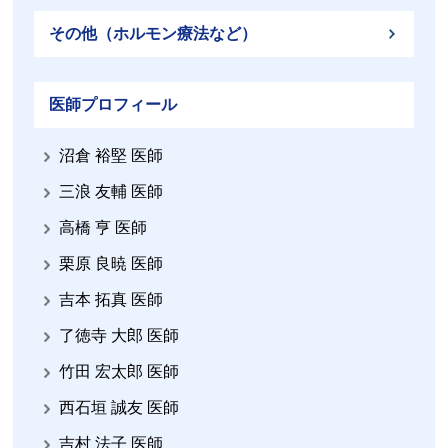
その他（ホルモン療法など）
医師プロフィール
沼倉 裕堅 医師
三浪 友輔 医師
高橋 亨 医師
栗原 良暁 医師
吉本 拓真 医師
了徳寺 大郎 医師
竹田 宏太郎 医師
西石垣 誠友 医師
吉村 法子 医師