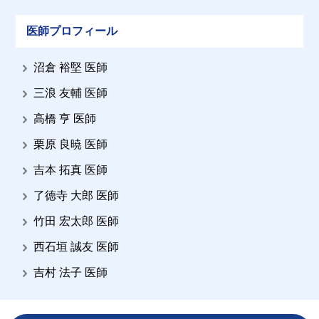
医師プロフィール
沼倉 裕堅 医師
三浪 友輔 医師
高橋 亨 医師
栗原 良暁 医師
吉本 拓真 医師
了徳寺 大郎 医師
竹田 宏太郎 医師
西石垣 誠友 医師
吉村 法子 医師