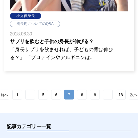
小児低身長
成長期についてのQ&A
2018.06.30
サプリを飲むと子供の身長が伸びる？
「身長サプリを飲ませれば、子どもの背は伸び
る？」 「プロテインやアルギニンは...
前へ
1
…
5
6
7
8
9
…
18
次へ
記事カテゴリー一覧