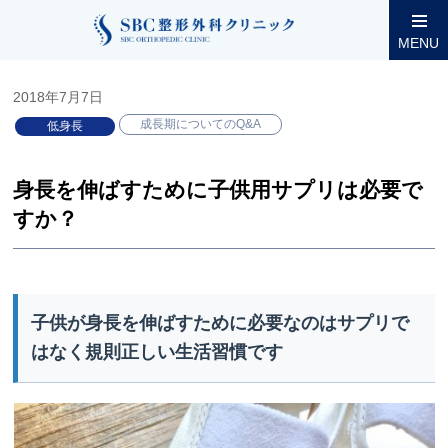
整形外科コラム
小児低身長
成長期についてのQ&A
身長を
MENU
2018年7月7日
成長期についてのQ&A
低身長
身長を伸ばすために子供用サプリは必要で
すか？
子供が身長を伸ばすために必要なのはサプリで
はなく規則正しい生活習慣です