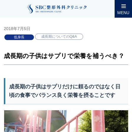
整形外科コラム
小児低身長
成長期についてのQ&A
成長期
MENU
2018年7月5日
成長期についてのQ&A
低身長
成長期の子供はサプリで栄養を補うべき？
成長期の子供はサプリだけに頼るのではなく日
頃の食事でバランス良く栄養を摂ることです