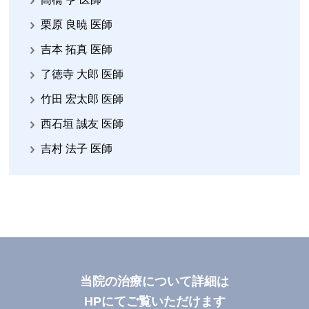
栗原 良暁 医師
吉本 拓真 医師
了徳寺 大郎 医師
竹田 宏太郎 医師
西石垣 誠友 医師
吉村 法子 医師
当院の治療について詳細は
HPにてご覧いただけます