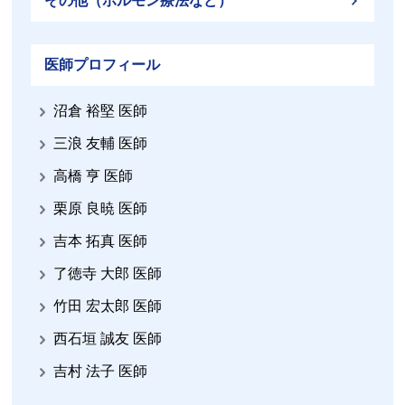
その他（ホルモン療法など）
医師プロフィール
沼倉 裕堅 医師
三浪 友輔 医師
高橋 亨 医師
栗原 良暁 医師
吉本 拓真 医師
了徳寺 大郎 医師
竹田 宏太郎 医師
西石垣 誠友 医師
吉村 法子 医師