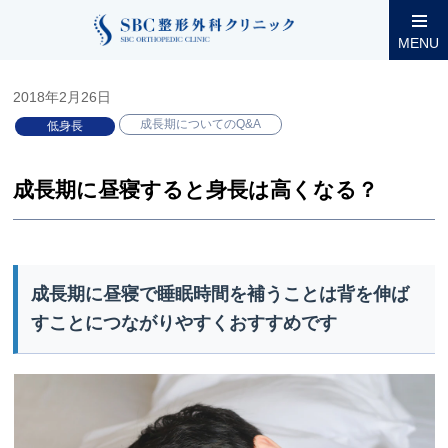
整形外科コラム
小児低身長
成長期についてのQ&A
成長期
MENU
2018年2月26日
成長期についてのQ&A
低身長
成長期に昼寝すると身長は高くなる？
成長期に昼寝で睡眠時間を補うことは背を伸ば
すことにつながりやすくおすすめです