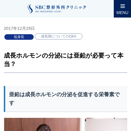
整形外科コラム
小児低身長
成長期についてのQ&A
成長ホ
MENU
2017年12月29日
成長期についてのQ&A
低身長
成長ホルモンの分泌には亜鉛が必要って本
当？
亜鉛は成長ホルモンの分泌を促進する栄養素で
す