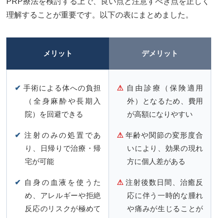
PRP療法を検討する上で、良い点と注意すべき点を正しく
理解することが重要です。以下の表にまとめました。
メリット
デメリット
✔
手術による体への負担
⚠
自由診療（保険適用
（全身麻酔や長期入
外）となるため、費用
院）を回避できる
が高額になりやすい
✔
注射のみの処置であ
⚠
年齢や関節の変形度合
り、日帰りで治療・帰
いにより、効果の現れ
宅が可能
方に個人差がある
✔
自身の血液を使うた
⚠
注射後数日間、治癒反
め、アレルギーや拒絶
応に伴う一時的な腫れ
反応のリスクが極めて
や痛みが生じることが