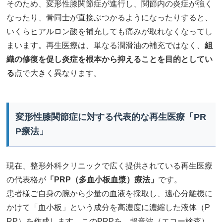
そのため、変形性膝関節症が進行し、関節内の炎症が強く
なったり、骨同士が直接ぶつかるようになったりすると、
いくらヒアルロン酸を補充しても痛みが取れなくなってし
まいます。再生医療は、単なる潤滑油の補充ではなく、
組
織の修復を促し炎症を根本から抑えることを目的としてい
る
点で大きく異なります。
変形性膝関節症に対する代表的な再生医療「PR
P療法」
現在、整形外科クリニックで広く提供されている再生医療
の代表格が
「PRP（多血小板血漿）療法」
です。
患者様ご自身の腕から少量の血液を採取し、遠心分離機に
かけて「血小板」という成分を高濃度に濃縮した液体（P
RP）を作成します。このPRPを、超音波（エコー検査）