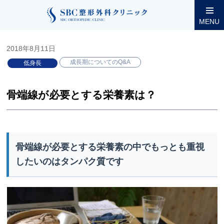
整形外科コラム
小児低身長
成長期についてのQ&A
骨端線
MENU
2018年8月11日
成長期についてのQ&A
低身長
骨端線が必要とする栄養素は？
骨端線が必要とする栄養素の中でもっとも重視
したいのはタンパク質です