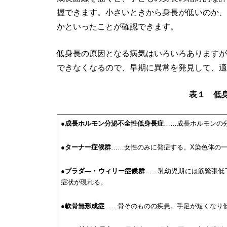
握できます。小さいときから身長が低いのか、
かといったことが確認できます。
低身長の原因となる病気はいろいろありますが
できなくなるので、早期に異常を発見して、適
表１ 低
●
成長ホルモン分泌不全性低身長症
……成長ホルモンの
●
ターナー症候群
……女性のみに発症する。X染色体の
●
プラダ―・ウィリー症候群
……乳幼児期には筋緊張低
症状が現れる。
●
軟骨無形成症
……骨そのものの疾患。手足が短くなり