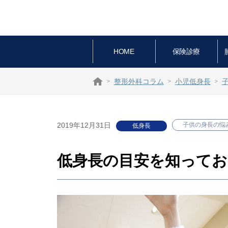
HOME
保険診療
整形外科コラム
小児低身長
2019年12月31日
子供の身長の悩
低身長
低身長の目安を知ってお