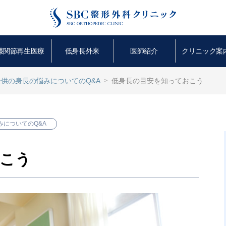
膝関節再生医療
低身長外来
医師紹介
クリニック案
子供の身長の悩みについてのQ&A
低身長の目安を知っておこう
みについてのQ&A
こう