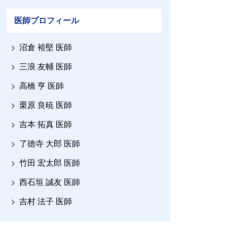
医師プロフィール
沼倉 裕堅 医師
三浪 友輔 医師
高橋 亨 医師
栗原 良暁 医師
吉本 拓真 医師
了徳寺 大郎 医師
竹田 宏太郎 医師
西石垣 誠友 医師
吉村 法子 医師