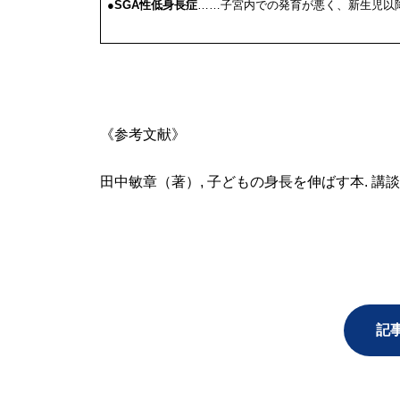
●
SGA
性低身長症
……子宮内での発育が悪く、新生児以
《参考文献》
田中敏章（著）, 子どもの身長を伸ばす本. 講談社
記