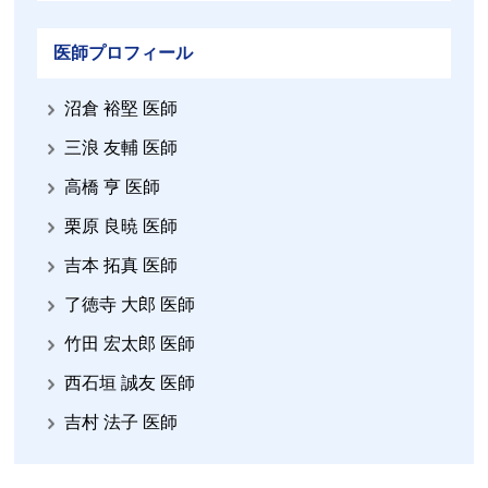
医師プロフィール
沼倉 裕堅 医師
三浪 友輔 医師
高橋 亨 医師
栗原 良暁 医師
吉本 拓真 医師
了徳寺 大郎 医師
竹田 宏太郎 医師
西石垣 誠友 医師
吉村 法子 医師