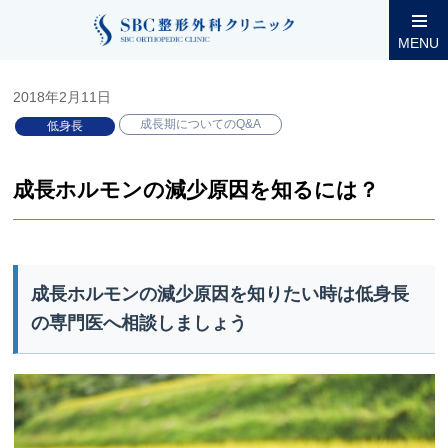
整形外科コラム
小児低身長
成長期についてのQ&A
成長ホ
MENU
2018年2月11日
成長期についてのQ&A
低身長
成長ホルモンの減少原因を知るには？
成長ホルモンの減少原因を知りたい時は低身長
の専門医へ相談しましょう