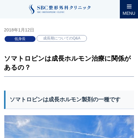
整形外科コラム
小児低身長
成長期についてのQ&A
ソマト
MENU
2018年1月12日
成長期についてのQ&A
低身長
ソマトロピンは成長ホルモン治療に関係が
あるの？
ソマトロピンは成長ホルモン製剤の一種です