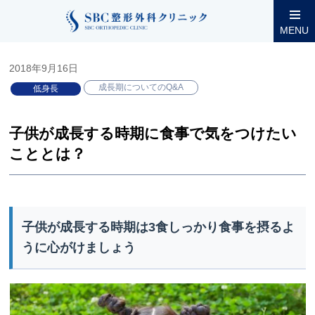
整形外科コラム
小児低身長
成長期についてのQ&A
子供が
MENU
2018年9月16日
成長期についてのQ&A
低身長
子供が成長する時期に食事で気をつけたい
こととは？
子供が成長する時期は3食しっかり食事を摂るよ
うに心がけましょう