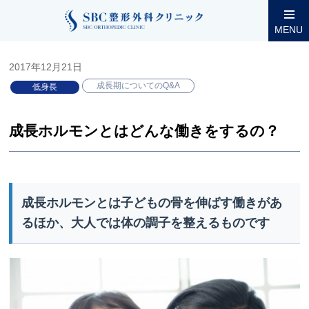
整形外科コラム
小児低身長
成長期についてのQ&A
成長ホ
MENU
2017年12月21日
成長期についてのQ&A
低身長
成長ホルモンとはどんな働きをするの？
成長ホルモンとは子どもの骨を伸ばす働きがあ
るほか、大人では体の調子を整えるものです