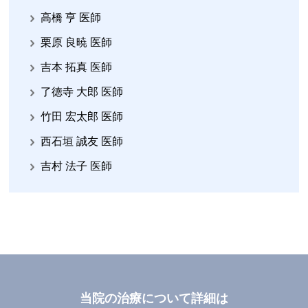
高橋 亨 医師
栗原 良暁 医師
吉本 拓真 医師
了徳寺 大郎 医師
竹田 宏太郎 医師
西石垣 誠友 医師
吉村 法子 医師
当院の治療について詳細は