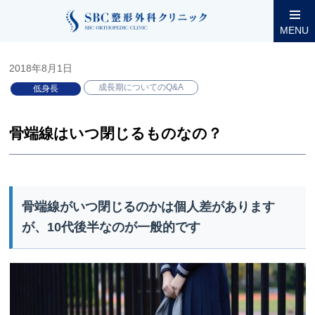
整形外科コラム
小児低身長
成長期についてのQ&A
骨端線
MENU
2018年8月1日
成長期についてのQ&A
低身長
骨端線はいつ閉じるものなの？
骨端線がいつ閉じるのかは個人差があります
が、10代後半なのが一般的です