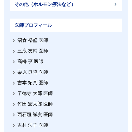
その他（ホルモン療法など）
医師プロフィール
沼倉 裕堅 医師
三浪 友輔 医師
高橋 亨 医師
栗原 良暁 医師
吉本 拓真 医師
了徳寺 大郎 医師
竹田 宏太郎 医師
西石垣 誠友 医師
吉村 法子 医師