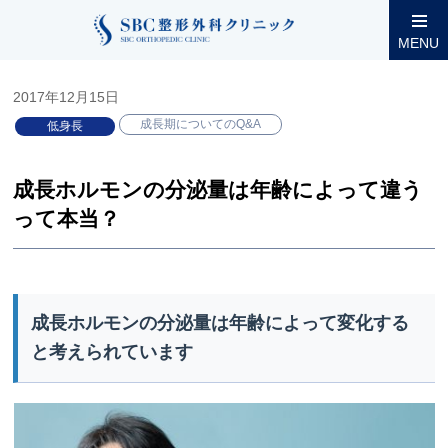
整形外科コラム
小児低身長
成長期についてのQ&A
成長ホ
MENU
2017年12月15日
成長期についてのQ&A
低身長
成長ホルモンの分泌量は年齢によって違う
って本当？
成長ホルモンの分泌量は年齢によって変化する
と考えられています