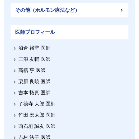
その他（ホルモン療法など）
医師プロフィール
沼倉 裕堅 医師
三浪 友輔 医師
高橋 亨 医師
栗原 良暁 医師
吉本 拓真 医師
了徳寺 大郎 医師
竹田 宏太郎 医師
西石垣 誠友 医師
吉村 法子 医師