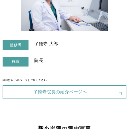
了德寺 大郎
監修者
院長
役職
詳細は以下のページをご覧ください
了德寺院長の紹介ページへ
新小岩院の院内写真