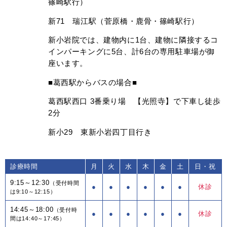
篠崎駅行）
新71 瑞江駅（菅原橋・鹿骨・篠崎駅行）
新小岩院では、建物内に1台、建物に隣接するコ
インパーキングに5台、計6台の専用駐車場が御
座います。
■葛西駅からバスの場合■
葛西駅西口 3番乗り場 【光照寺】で下車し徒歩
2分
新小29 東新小岩四丁目行き
診療時間
月
火
水
木
金
土
日・祝
9:15～12:30
（受付時間
●
●
●
●
●
●
休診
は9:10～12:15）
14:45～18:00
（受付時
●
●
●
●
●
●
休診
間は14:40～17:45）