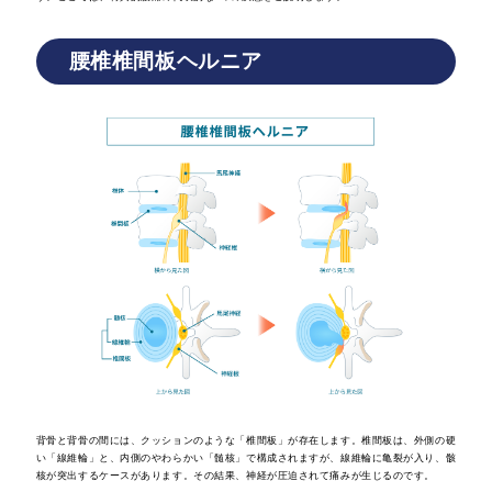
腰椎椎間板ヘルニア
背骨と背骨の間には、クッションのような「椎間板」が存在します。椎間板は、外側の硬
い「線維輪」と、内側のやわらかい「髄核」で構成されますが、線維輪に亀裂が入り、骸
核が突出するケースがあります。その結果、神経が圧迫されて痛みが生じるのです。