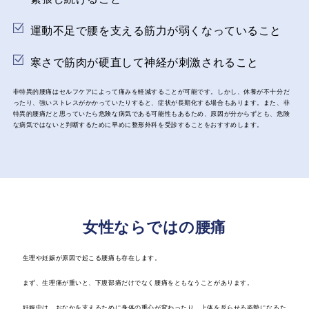
運動不足で腰を支える筋力が弱くなっていること
寒さで筋肉が硬直して神経が刺激されること
非特異的腰痛はセルフケアによって痛みを軽減することが可能です。しかし、休養が不十分だ
ったり、強いストレスがかかっていたりすると、症状が長期化する場合もあります。また、非
特異的腰痛だと思っていたら危険な病気である可能性もあるため、原因が分からずとも、危険
な病気ではないと判断するために早めに整形外科を受診することをおすすめします。
女性ならではの腰痛
生理や妊娠が原因で起こる腰痛も存在します。
まず、生理痛が重いと、下腹部痛だけでなく腰痛をともなうことがあります。
妊娠中は、おなかを支えるために身体の重心が変わったり、上体を反らせる姿勢になるた