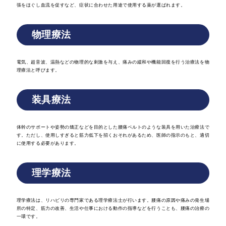
張をほぐし血流を促すなど、症状に合わせた用途で使用する薬が選ばれます。
物理療法
電気、超音波、温熱などの物理的な刺激を与え、痛みの緩和や機能回復を行う治療法を物
理療法と呼びます。
装具療法
体幹のサポートや姿勢の矯正などを目的とした腰痛ベルトのような装具を用いた治療法で
す。ただし、使用しすぎると筋力低下を招くおそれがあるため、医師の指示のもと、適切
に使用する必要があります。
理学療法
理学療法は、リハビリの専門家である理学療法士が行います。腰痛の原因や痛みの発生場
所の特定、筋力の改善、生活や仕事における動作の指導などを行うことも、腰痛の治療の
一環です。