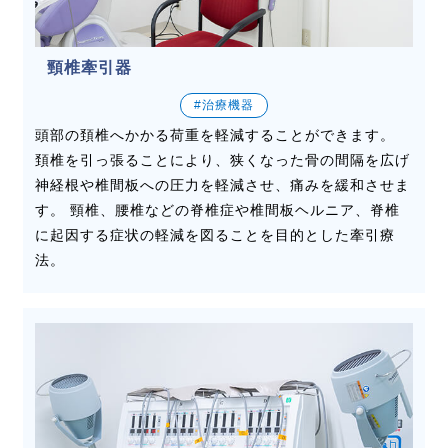
頸椎牽引器
#治療機器
頭部の頚椎へかかる荷重を軽減することができます。
頚椎を引っ張ることにより、狭くなった骨の間隔を広げ
神経根や椎間板への圧力を軽減させ、痛みを緩和させま
す。 頸椎、腰椎などの脊椎症や椎間板ヘルニア、脊椎
に起因する症状の軽減を図ることを目的とした牽引療
法。