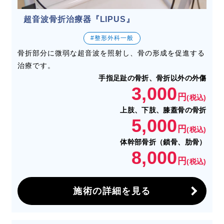
超音波骨折治療器『LIPUS』
#整形外科一般
骨折部分に微弱な超音波を照射し、骨の形成を促進する
治療です。
手指足趾の骨折、骨折以外の外傷
3,000
円
(税込)
上肢、下肢、膝蓋骨の骨折
5,000
円
(税込)
体幹部骨折（鎖骨、肋骨）
8,000
円
(税込)
施術の詳細を見る