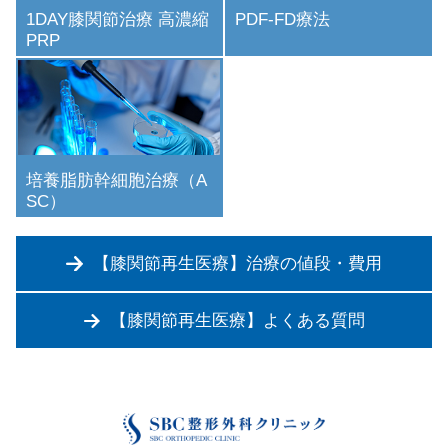
1DAY膝関節治療 高濃縮
PDF-FD療法
PRP
培養脂肪幹細胞治療（A
SC）
【膝関節再生医療】治療の値段・費用
【膝関節再生医療】よくある質問