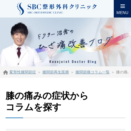
MENU
変形性膝関節症
膝関節再生医療
膝関節痛コラム一覧
膝の痛
膝の痛みの症状から
コラムを探す