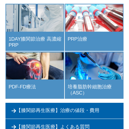
1DAY膝関節治療 高濃縮
PRP治療
PRP
PDF-FD療法
培養脂肪幹細胞治療
（ASC）
【膝関節再生医療】治療の値段・費用
【膝関節再生医療】よくある質問