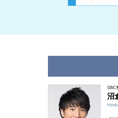
SB
沼
Hirok