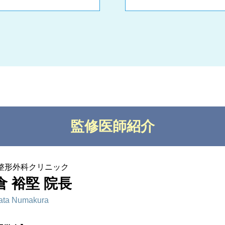
監修医師紹介
C整形外科クリニック
倉 裕堅 院長
ata Numakura