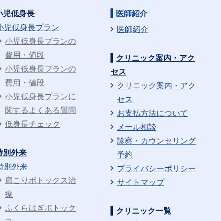
小児低身長
医師紹介
小児低身長プラン
医師紹介
小児低身長プランの
費用・値段
クリニック案内・アク
小児低身長プランの
セス
費用・値段
クリニック案内・アク
小児低身長プランに
セス
関するよくある質問
お支払方法について
低身長チェック
メール相談
診察・カウンセリング
特別外来
予約
特別外来
プライバシーポリシー
肩こりボトックス治
サイトマップ
療
ふくらはぎボトック
クリニック一覧