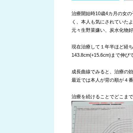
治療開始時10歳4カ月の女の
く、本人も気にされていた
元々生野菜嫌い、炭水化物
現在治療して１年半ほど経ちます
143.8cm(+15.6cm)まで
成長曲線でみると、治療の
最近では本人が背の順が４
治療を続けることでどこま