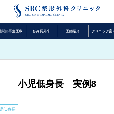
膝関節再生医療
低身長外来
医師紹介
クリニック案
小児低身長 実例8
児低身長