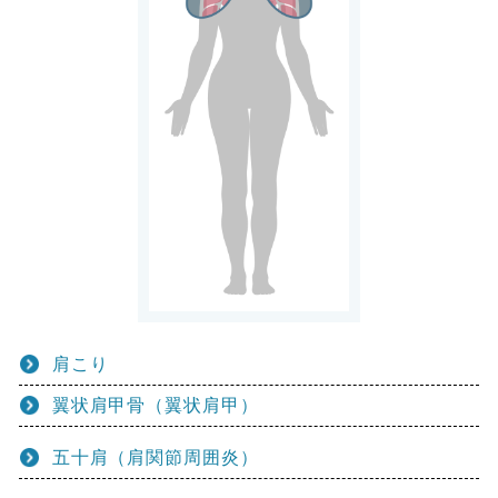
肩こり
翼状肩甲骨（翼状肩甲）
五十肩（肩関節周囲炎）