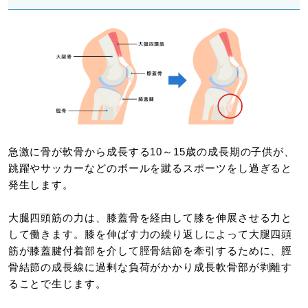
急激に骨が軟骨から成長する10～15歳の成長期の子供が、
跳躍やサッカーなどのボールを蹴るスポーツをし過ぎると
発生します。
大腿四頭筋の力は、膝蓋骨を経由して膝を伸展させる力と
して働きます。膝を伸ばす力の繰り返しによって大腿四頭
筋が膝蓋腱付着部を介して脛骨結節を牽引するために、脛
骨結節の成長線に過剰な負荷がかかり成長軟骨部が剥離す
ることで生じます。