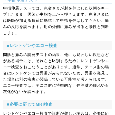
・中指伸展テスト
中指伸展テストでは、患者さまが肘を伸ばした状態をキー
プしたまま、医師が中指を上から押さえます。患者さまに
は医師が加える負荷に抵抗して中指を伸ばしてもらい、痛
みの反応を調べます。肘の外側に痛みが出ると陽性と判断
します。
■レントゲンやエコー検査
問診と痛みの誘発テストの結果、他にも疑わしい疾患など
がある場合には、それらと区別するためにレントゲンやエ
コー検査をおこなうことがあります。通常、テニス肘の場
合はレントゲンでは異常がみられないため、異常を発見し
た場合は別の疾患が関係している可能性が考えられます。
エコー検査では、テニス肘に特徴的な、伸筋腱の腫れや石
灰化がないか調べます。
■必要に応じてMRI検査
レントゲンやエコー検査で診断が難しい場合は、必要に応