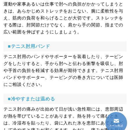
運動や家事あるいは仕事で肘への負担がかかってしまうと
きは、あらかじめストレッチをおこない、腕に柔軟性を与
え、筋肉の負荷を和らげることが大切です。ストレッチを
する際は、肘関節だけでなく、肩から手の関節、指までの
広い範囲を伸ばすようにしましょう。
■テニス肘用バンド
テニス肘用のバンドやサポーターを装着したり、テーピン
グをしたりすると、手から肘へと伝わる衝撃を吸収し、肘
や手首の負担を軽減する効果が期待できます。テニス肘用
バンドやサポーター、テーピングの巻き方については医師
にご相談ください。
■冷やすまたは温める
テニス肘の痛みが出始めて日が浅い急性期には、患部周辺
が熱を帯びていることがあります。熱を持って痛むとき
は、冷湿布を貼ったり、袋に入れた氷を患部にあてるなど
メール相談
して冷やすと痛みが和らぎます。ただし、痛みが数カ月に