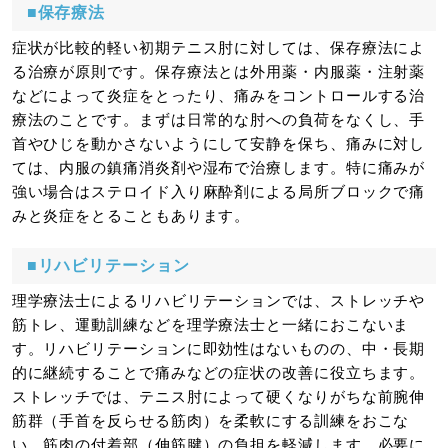
■保存療法
症状が比較的軽い初期テニス肘に対しては、保存療法によ
る治療が原則です。保存療法とは外用薬・内服薬・注射薬
などによって炎症をとったり、痛みをコントロールする治
療法のことです。まずは日常的な肘への負荷をなくし、手
首やひじを動かさないようにして安静を保ち、痛みに対し
ては、内服の鎮痛消炎剤や湿布で治療します。特に痛みが
強い場合はステロイド入り麻酔剤による局所ブロックで痛
みと炎症をとることもあります。
■リハビリテーション
理学療法士によるリハビリテーションでは、ストレッチや
筋トレ、運動訓練などを理学療法士と一緒におこないま
す。リハビリテーションに即効性はないものの、中・長期
的に継続することで痛みなどの症状の改善に役立ちます。
ストレッチでは、テニス肘によって硬くなりがちな前腕伸
筋群（手首を反らせる筋肉）を柔軟にする訓練をおこな
い、筋肉の付着部（伸筋腱）の負担を軽減します。必要に