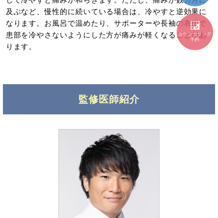
及ぶなど、慢性的に続いている場合は、冷やすと逆効果に
なります。お風呂で温めたり、サポーターや長袖の衣服で
患部を冷やさないようにした方が痛みが軽くなることがあ
カウンセリング
予約
ります。
監修医師紹介