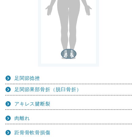
足関節捻挫
足関節果部骨折（脱臼骨折）
アキレス腱断裂
肉離れ
距骨骨軟骨損傷