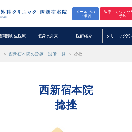
メールでの
診療・カウンセ
ご相談
予約
膝関節再生医療
低身長外来
医師紹介
クリニック案
院
西新宿本院の診療・設備一覧
捻挫
西新宿本院
捻挫