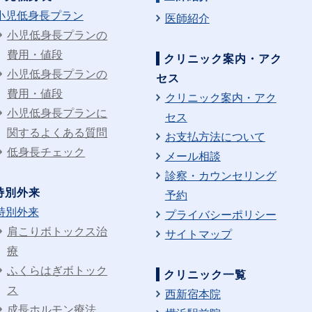
小児低身長プラン
医師紹介
小児低身長プランの
費用・値段
クリニック案内・アク
小児低身長プランの
セス
費用・値段
クリニック案内・アク
小児低身長プランに
セス
関するよくある質問
お支払方法について
低身長チェック
メール相談
診察・カウンセリング
特別外来
予約
特別外来
プライバシーポリシー
肩こりボトックス治
サイトマップ
療
ふくらはぎボトック
クリニック一覧
ス
西新宿本院
成長ホルモン療法