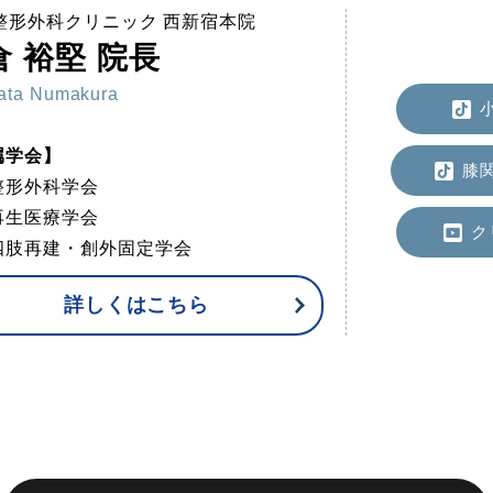
C整形外科クリニック 西新宿本院
倉 裕堅 院長
ata Numakura
小
属学会】
膝関
整形外科学会
再生医療学会
ク
四肢再建・創外固定学会
詳しくはこちら