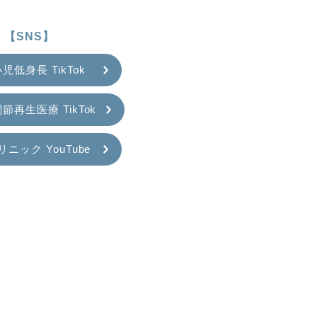
【SNS】
児低身長 TikTok
節再生医療 TikTok
リニック YouTube