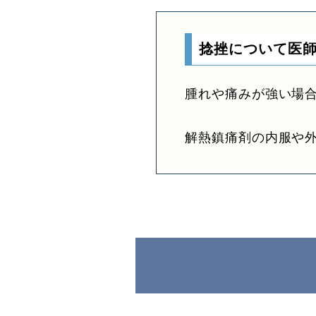
捻挫について医
腫れや痛みが強い場
解熱鎮痛剤の内服や