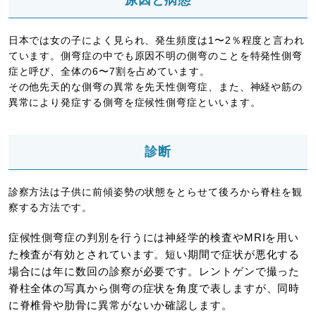
日本では女の子によく見られ、発生頻度は1〜2％程度と言われ
ています。側弯症の中でも原因不明の側弯のことを特発性側弯
症と呼び、全体の6〜7割を占めています。
その他先天的な側弯の異常を先天性側弯症、また、神経や筋の
異常により発症する側弯を症候性側弯症といいます。
診断
診察方法は子供に前傾姿勢の状態をとらせて後ろから脊柱を観
察する方法です。
症候性側弯症の判別を行うには神経学的検査やMRIを用い
た検査が有効とされています。短い期間で症状が悪化する
場合には年に数回の診察が必要です。レントゲンで撮った
脊柱全体の写真から側弯の症状を角度で表しますが、同時
に脊椎骨や肋骨に異常がないか確認します。