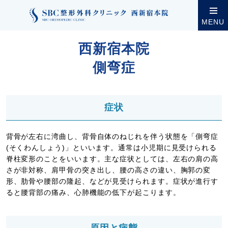
クリニック案内
西新宿本院
西新宿本院の診療・設
MENU
西新宿本院
側弯症
症状
背骨が左右に湾曲し、背骨自体のねじれを伴う状態を「側弯症
(そくわんしょう)」といいます。通常は小児期に見受けられる
脊柱変形のことをいいます。主な症状としては、左右の肩の高
さが非対称、肩甲骨の突き出し、腰の高さの違い、胸郭の変
形、肋骨や腰部の隆起、などが見受けられます。症状が進行す
ると腰背部の痛み、心肺機能の低下が起こります。
原因と病態