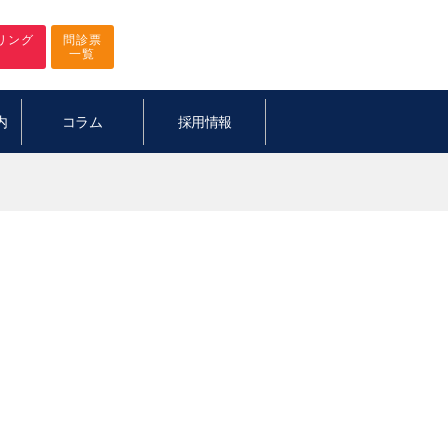
リング
問診票
一覧
内
コラム
採用情報