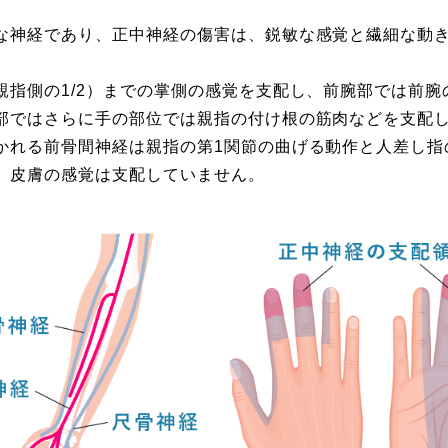
な神経であり、正中神経の傷害は、鋭敏な感覚と繊細な動
親指側の1/2）までの掌側の感覚を支配し、前腕部では前
部ではさらに手の部位では親指の付け根の筋肉などを支配
かれる前骨間神経は親指の第1関節の曲げる動作と人差し指
、皮膚の感覚は支配していません。