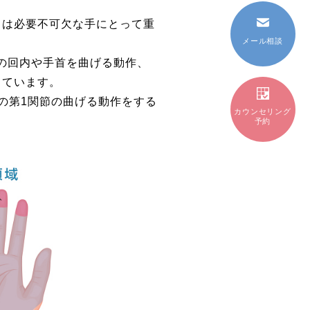
きは必要不可欠な手にとって重
メール相談
腕の回内や手首を曲げる動作、
しています。
の第1関節の曲げる動作をする
カウンセリング
予約