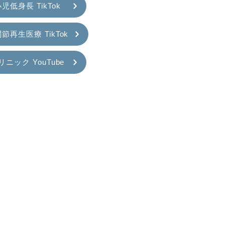
児低身長 TikTok
節再生医療 TikTok
リニック YouTube