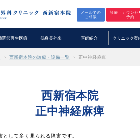
メールでの
診療・カウンセ
ご相談
予約
膝関節再生医療
低身長外来
医師紹介
クリニック案
院
西新宿本院の診療・設備一覧
正中神経麻痺
西新宿本院
正中神経麻痺
害として多く見られる障害です。