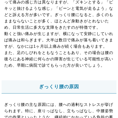
って痛みの感じ方は異なりますが、「ズキンとする」「ピ
キッと抜けるような感じ」「ビーンと電気が走るよう」な
どと訴える方が多いです。ぎっくり腰になると、歩くのも
ままならないことが多く、ほとんど身動きがとれないた
め、日常生活に多大な支障をきたすのが特徴です。
動くと強い痛みが生じますが、横になって安静にしていれ
ば痛みは和らぎます。大半は数日で痛みが落ち着いてきま
すが、なかには1ヶ月以上痛みが続く場合もあります。
また、足のしびれをともなうこともあり、その場合は腰の
後ろにある神経に何らかの障害が生じている可能性が高い
ため、早期に病院で診てもらった方が良いでしょう。
ぎっくり腰の原因
ぎっくり腰の主な原因には、腰への過剰なストレスが挙げ
られます。特に、座りっぱなし、立ちっぱなし、中腰姿勢
での作業といったような、継続的にかかっている負担の蓄