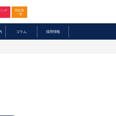
リング
問診票
一覧
内
コラム
採用情報