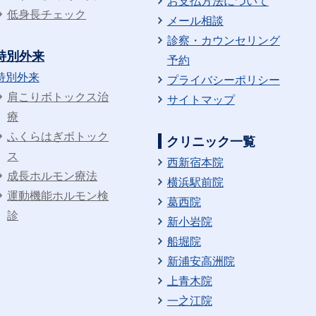
お支払方法について
低身長チェック
メール相談
診察・カウンセリング
特別外来
予約
特別外来
プライバシーポリシー
肩こりボトックス治
サイトマップ
療
ふくらはぎボトック
クリニック一覧
ス
西新宿本院
成長ホルモン療法
横浜駅前院
運動機能ホルモン検
葛西院
診
新小岩院
船堀院
新浦安高洲院
上青木院
一之江院