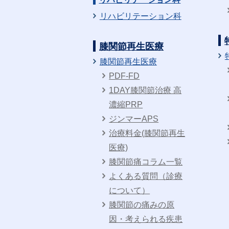
リハビリテーション科
膝関節再生医療
膝関節再生医療
PDF-FD
1DAY膝関節治療 高
濃縮PRP
ジンマーAPS
治療料金(膝関節再生
医療)
膝関節痛コラム一覧
よくある質問（診療
について）
膝関節の痛みの原
因・考えられる疾患