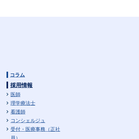
コラム
採用情報
医師
理学療法士
看護師
コンシェルジュ
受付・医療事務（正社
員）