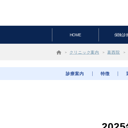
HOME
保険診
クリニック案内
葛西院
診療案内
特徴
20