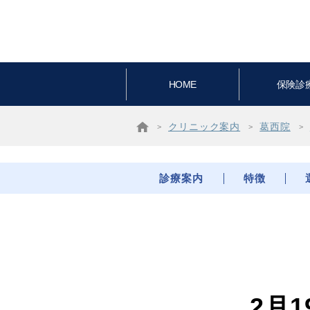
HOME
保険診
クリニック案内
葛西院
診療案内
特徴
2月