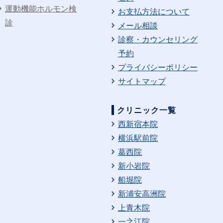
運動機能ホルモン検
お支払方法について
診
メール相談
診察・カウンセリング
予約
プライバシーポリシー
サイトマップ
クリニック一覧
西新宿本院
横浜駅前院
葛西院
新小岩院
船堀院
新浦安高洲院
上青木院
一之江院