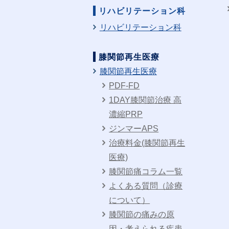
リハビリテーション科
リハビリテーション科
膝関節再生医療
膝関節再生医療
PDF-FD
1DAY膝関節治療 高
濃縮PRP
ジンマーAPS
治療料金(膝関節再生
医療)
膝関節痛コラム一覧
よくある質問（診療
について）
膝関節の痛みの原
因・考えられる疾患