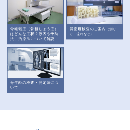
骨密度検査のご案内
骨粗鬆症（骨粗しょう症）
（測り
'
はどんな症状？原因や予防
方・流れなど）
法、治療法について解説
骨年齢の検査・測定法につ
いて