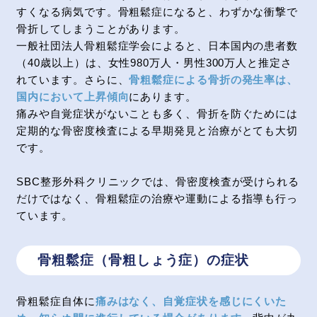
すくなる病気です。⾻粗鬆症になると、わずかな衝撃で
⾻折してしまうことがあります。
一般社団法人骨粗鬆症学会によると、日本国内の患者数
（40歳以上）は、女性980万人・男性300万人と推定さ
れています。さらに、
骨粗鬆症による骨折の発生率は、
国内において上昇傾向
にあります。
痛みや⾃覚症状がないことも多く、⾻折を防ぐためには
定期的な⾻密度検査による早期発⾒と治療がとても⼤切
です。
SBC整形外科クリニックでは、⾻密度検査が受けられる
だけではなく、⾻粗鬆症の治療や運動による指導も⾏っ
ています。
骨粗鬆症（骨粗しょう症）の症状
骨粗鬆症自体に
痛みはなく、自覚症状を感じにくいた